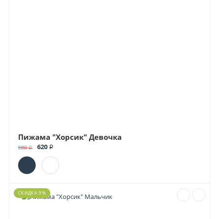
Пижама "Хорсик" Девочка
620 ₽
680 ₽
СКИДКА 9 %