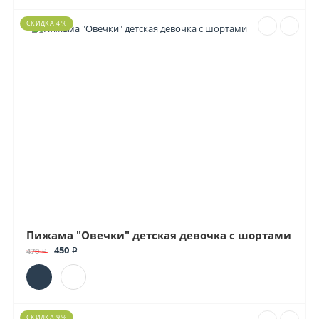
СКИДКА 4 %
Пижама "Овечки" детская девочка с шортами
450 ₽
470 ₽
СКИДКА 9 %