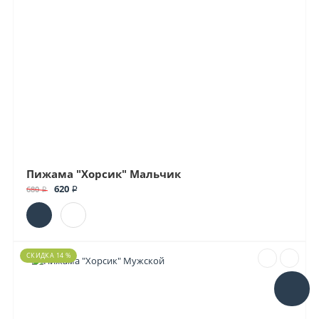
Пижама "Хорсик" Мальчик
620 ₽
680 ₽
СКИДКА 14 %