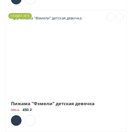
СКИДКА 34 %
Пижама "Фэмели" детская девочка
450 ₽
680 ₽