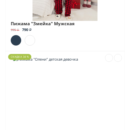
Пижама "Змейка" Мужская
790 ₽
995 ₽
СКИДКА 34 %