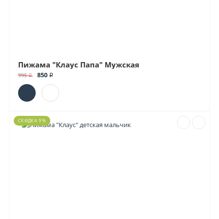
Пижама "Клаус Папа" Мужская
850 ₽
995 ₽
СКИДКА 9 %