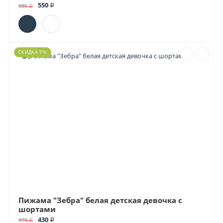
550 ₽
685 ₽
СКИДКА 9 %
Пижама "Зебра" белая детская девочка с
шортами
430 ₽
470 ₽