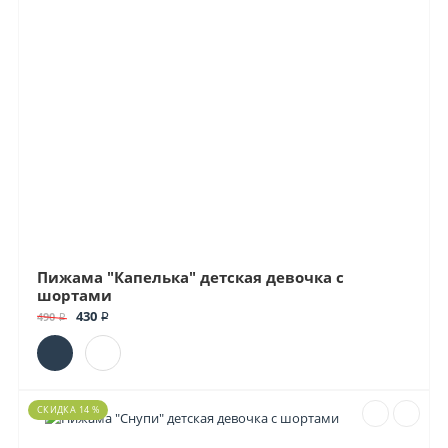
Пижама "Капелька" детская девочка с
шортами
430 ₽
490 ₽
СКИДКА 14 %