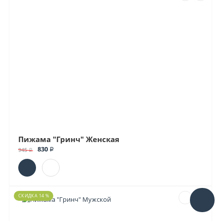
Пижама "Гринч" Женская
830 ₽
945 ₽
СКИДКА 14 %