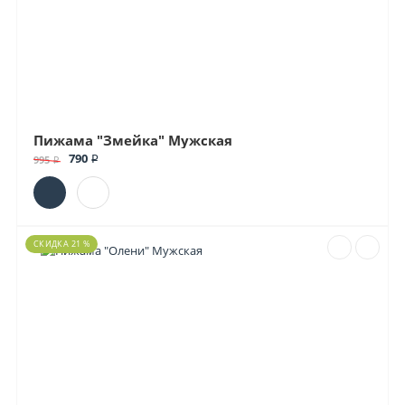
Пижама "Змейка" Мужская
790 ₽
995 ₽
СКИДКА 21 %