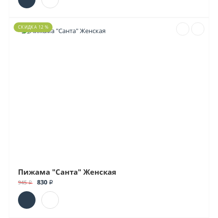
СКИДКА 12 %
Пижама "Санта" Женская
830 ₽
945 ₽