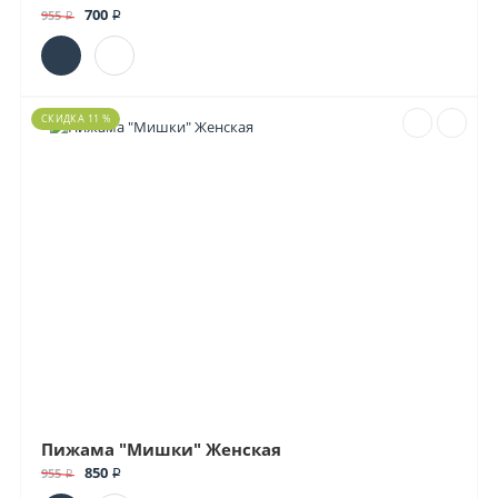
700 ₽
955 ₽
СКИДКА 11 %
Пижама "Мишки" Женская
850 ₽
955 ₽