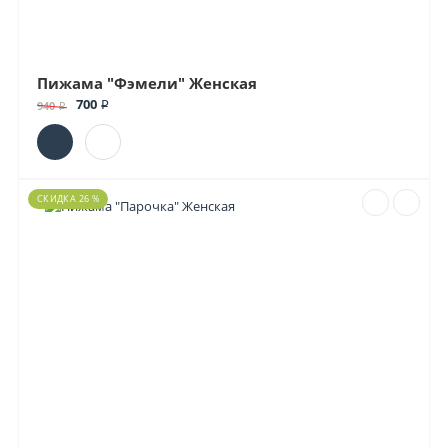
Пижама "Фэмели" Женская
700 ₽
940 ₽
СКИДКА 26 %