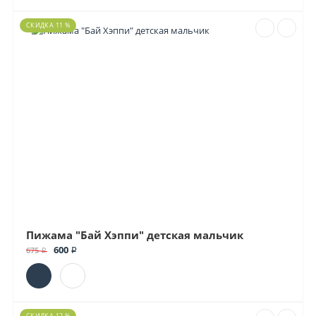
СКИДКА 11 %
Пижама "Бай Хэппи" детская мальчик
600 ₽
675 ₽
СКИДКА 12 %