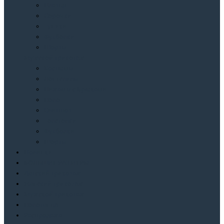
Платья
Сорочки
Туники
Футболки
Шорты
Мужской трикотаж
Костюмы
Лонгсливы
Пижамы с Брюками
Поло
Свитшот
Толстовки
Футболки
Шорты
Новинки
БОЛЬШИЕ РАЗМЕРЫ
Детский трикотаж
Женский трикотаж
Мужской трикотаж
Полотенца
Распродажа