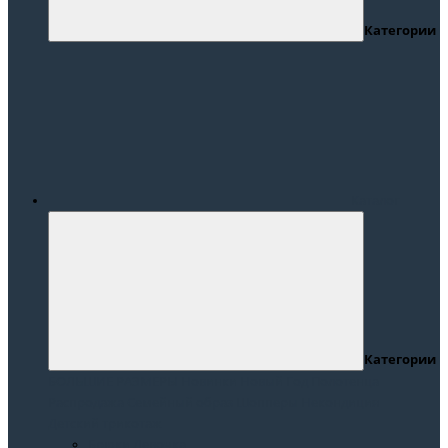
Категории
Каталог
Категории
БОЛЬШИЕ РАЗМЕРЫ
Новинки
Новый Год
Полотенца
Распродажа
Семейный образ
Шопперы
Некондиция
Детский трикотаж
Брюки Девочка