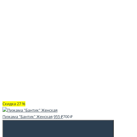
Скидка 27 %
Пижама "Бантик" Женская
955 ₽
700 ₽