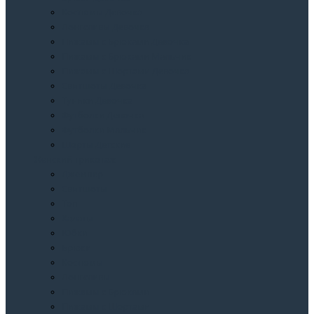
Костюмы Девочка
Лонгсливы Девочка
Пижамы с Брюками Девочка
Пижамы с Брюками Мальчик
Пижамы с Шортами Девочка
Свитшоты Девочка
Туники Девочка
Футболки Девочка
Футболки Мальчик
Шорты Детские
Женский трикотаж
Джемпер
Свитшоты
Топ
Халаты
Юбки
Брюки
Костюмы
Лонгсливы
Пижамы с Брюками
Пижамы с Шортами