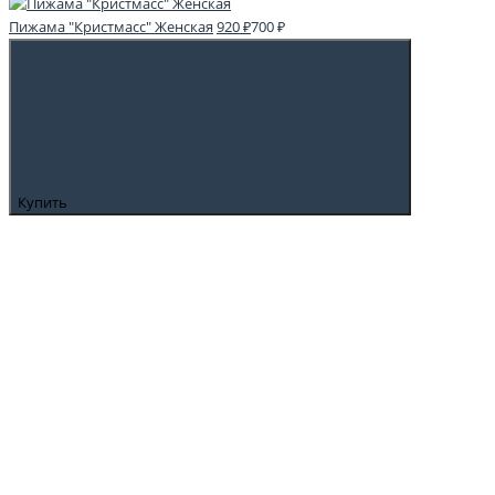
Пижама "Кристмасс" Женская
920 ₽
700 ₽
Купить