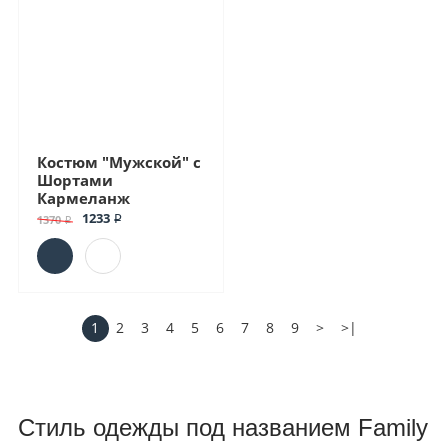
Костюм "Мужской" с
Шортами
Кармеланж
1233 ₽
1370 ₽
1
2
3
4
5
6
7
8
9
>
>|
Стиль одежды под названием
Family