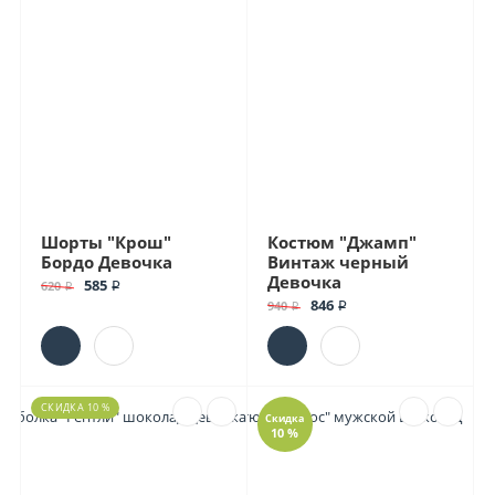
Шорты "Крош"
Костюм "Джамп"
Бордо Девочка
Винтаж черный
Девочка
585 ₽
620 ₽
846 ₽
940 ₽
СКИДКА 10 %
Скидка
10 %