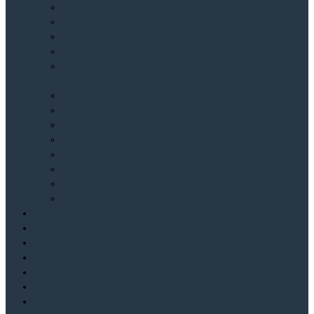
Платья
Сорочки
Туники
Футболки
Шорты
Мужской трикотаж
Костюмы
Лонгсливы
Пижамы с Брюками
Поло
Свитшот
Толстовки
Футболки
Шорты
Новинки
БОЛЬШИЕ РАЗМЕРЫ
Детский трикотаж
Женский трикотаж
Мужской трикотаж
Полотенца
Распродажа