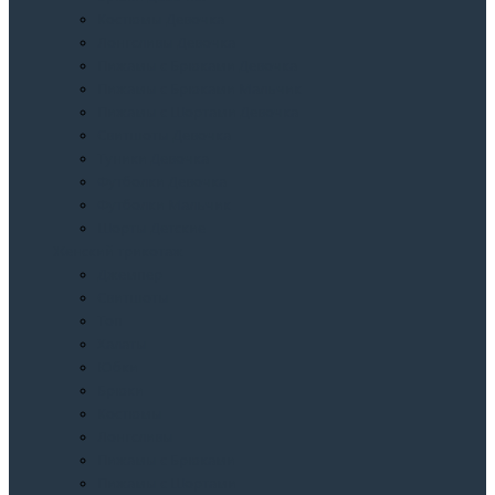
Костюмы Девочка
Лонгсливы Девочка
Пижамы с Брюками Девочка
Пижамы с Брюками Мальчик
Пижамы с Шортами Девочка
Свитшоты Девочка
Туники Девочка
Футболки Девочка
Футболки Мальчик
Шорты Детские
Женский трикотаж
Джемпер
Свитшоты
Топ
Халаты
Юбки
Брюки
Костюмы
Лонгсливы
Пижамы с Брюками
Пижамы с Шортами