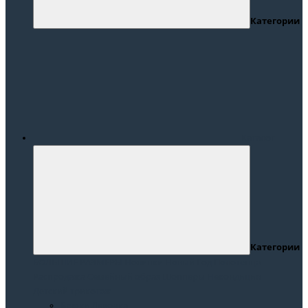
Категории
Каталог
Категории
БОЛЬШИЕ РАЗМЕРЫ
Новинки
Новый Год
Полотенца
Распродажа
Семейный образ
Шопперы
Некондиция
Детский трикотаж
Брюки Девочка