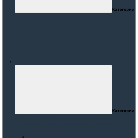
Категории
Каталог
Категории
БОЛЬШИЕ РАЗМЕРЫ
Новинки
Новый Год
Полотенца
Распродажа
Семейный образ
Шопперы
Некондиция
Детский трикотаж
Брюки Девочка