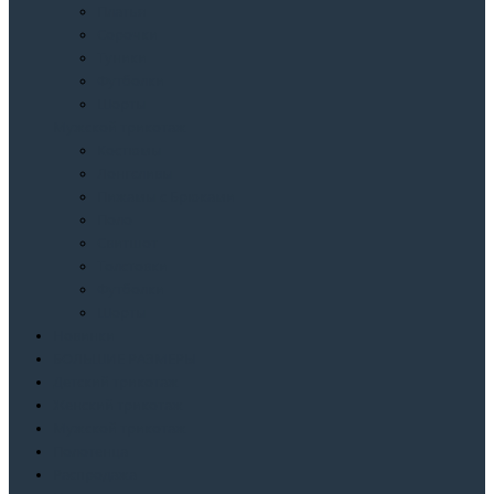
Платья
Сорочки
Туники
Футболки
Шорты
Мужской трикотаж
Костюмы
Лонгсливы
Пижамы с Брюками
Поло
Свитшот
Толстовки
Футболки
Шорты
Новинки
БОЛЬШИЕ РАЗМЕРЫ
Детский трикотаж
Женский трикотаж
Мужской трикотаж
Полотенца
Распродажа