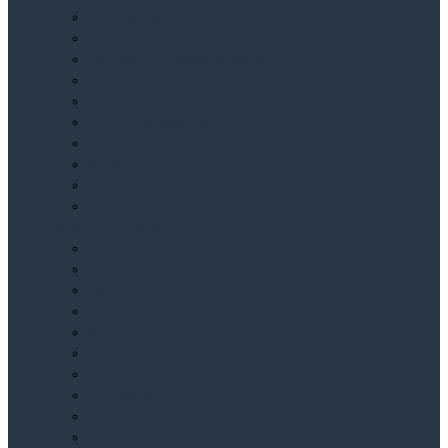
Костюмы Девочка
Лонгсливы Девочка
Пижамы с Брюками Девочка
Пижамы с Брюками Мальчик
Пижамы с Шортами Девочка
Свитшоты Девочка
Туники Девочка
Футболки Девочка
Футболки Мальчик
Шорты Детские
Женский трикотаж
Джемпер
Свитшоты
Топ
Халаты
Юбки
Брюки
Костюмы
Лонгсливы
Пижамы с Брюками
Пижамы с Шортами