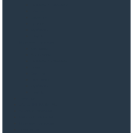
Пижамы с Шортами
Платья
Сорочки
Туники
Футболки
Шорты
Мужской трикотаж
Костюмы
Лонгсливы
Пижамы с Брюками
Поло
Свитшот
Толстовки
Футболки
Шорты
Новинки
БОЛЬШИЕ РАЗМЕРЫ
Детский трикотаж
Женский трикотаж
Мужской трикотаж
Полотенца