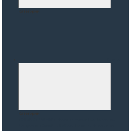
Категории
Каталог
Категории
БОЛЬШИЕ РАЗМЕРЫ
Новинки
Новый Год
Полотенца
Распродажа
Семейный образ
Шопперы
Некондиция