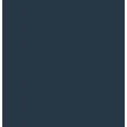
Детский трикотаж
Брюки Девочка
Костюмы Девочка
Лонгсливы Девочка
Пижамы с Брюками Девочка
Пижамы с Брюками Мальчик
Пижамы с Шортами Девочка
Свитшоты Девочка
Туники Девочка
Футболки Девочка
Футболки Мальчик
Шорты Детские
Женский трикотаж
Джемпер
Свитшоты
Топ
Халаты
Юбки
Брюки
Костюмы
Лонгсливы
Пижамы с Брюками