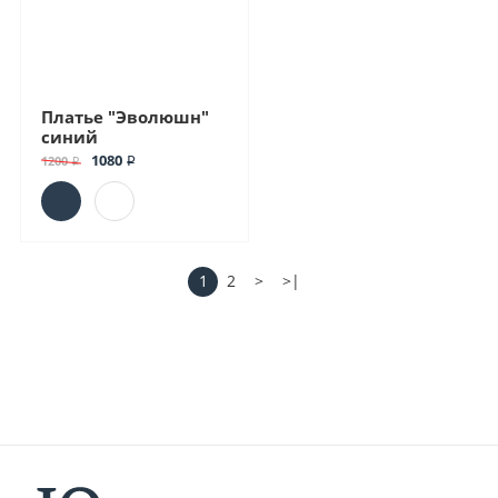
Платье "Эволюшн"
синий
1080 ₽
1200 ₽
1
2
>
>|